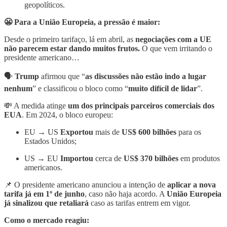
geopolíticos.
😬 Para a União Europeia, a pressão é maior:
Desde o primeiro tarifaço, lá em abril, as
negociações com a UE
não parecem estar dando muitos frutos.
O que vem irritando o
presidente americano…
🗣
Trump
afirmou que “
as discussões não estão indo a lugar
nenhum
” e classificou o bloco como “
muito difícil de lidar
”.
💸 A medida atinge
um dos principais parceiros comerciais dos
EUA
. Em 2024, o bloco europeu:
EU → US
Exportou
mais de
US$ 600 bilhões
para os
Estados Unidos;
US → EU
Importou
cerca de
US$ 370 bilhões
em produtos
americanos.
📌 O presidente americano anunciou a intenção de
aplicar a nova
tarifa já em 1º de junho
, caso não haja acordo. A
União Europeia
já sinalizou que retaliará
caso as tarifas entrem em vigor.
Como o mercado reagiu: