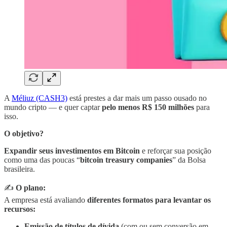
A
Méliuz (CASH3)
está prestes a dar mais um passo ousado no
mundo cripto — e quer captar
pelo menos R$ 150 milhões
para
isso.
O objetivo?
Expandir seus investimentos em Bitcoin
e reforçar sua posição
como uma das poucas “
bitcoin treasury companies
” da Bolsa
brasileira.
✍️
O plano:
A empresa está avaliando
diferentes formatos para levantar os
recursos:
Emissão de títulos de dívida
(com ou sem conversão em