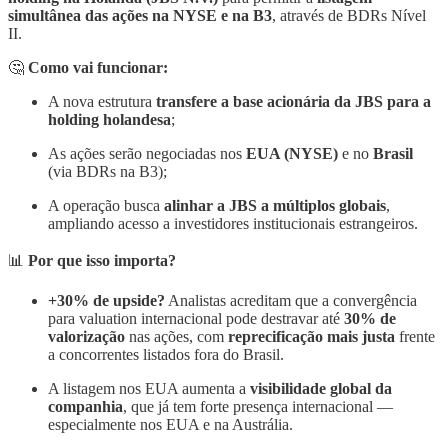
simultânea das ações na NYSE e na B3
, através de BDRs Nível
II.
🤔
Como vai funcionar:
A nova estrutura
transfere a base acionária da JBS para a
holding holandesa
;
As ações serão negociadas nos
EUA (NYSE)
e no
Brasil
(via BDRs na B3);
A operação busca
alinhar a JBS a múltiplos globais
,
ampliando acesso a investidores institucionais estrangeiros.
📊
Por que isso importa?
+30% de upside?
Analistas acreditam que a convergência
para valuation internacional pode destravar até
30% de
valorização
nas ações, com
reprecificação mais justa
frente
a concorrentes listados fora do Brasil.
A listagem nos EUA aumenta a
visibilidade global da
companhia
, que já tem forte presença internacional —
especialmente nos EUA e na Austrália.