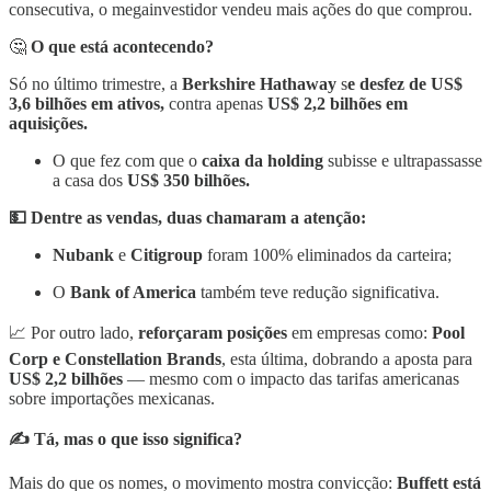
consecutiva, o megainvestidor vendeu mais ações do que comprou.
🤔
O que está acontecendo?
Só no último trimestre, a
Berkshire Hathaway
s
e desfez de US$
3,6 bilhões em ativos,
contra apenas
US$ 2,2 bilhões em
aquisições.
O que fez com que o
caixa da holding
subisse e ultrapassasse
a casa dos
US$ 350 bilhões.
💵 Dentre as vendas, duas chamaram a atenção:
Nubank
e
Citigroup
foram 100% eliminados da carteira;
O
Bank of America
também teve redução significativa.
📈 Por outro lado,
reforçaram posições
em empresas como:
Pool
Corp e Constellation Brands
, esta última, dobrando a aposta para
US$ 2,2 bilhões
— mesmo com o impacto das tarifas americanas
sobre importações mexicanas.
✍️ Tá, mas o que isso significa?
Mais do que os nomes, o movimento mostra convicção:
Buffett está