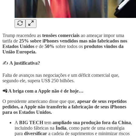
Trump reacendeu as
tensões comerciais
ao ameaçar impor uma
tarifa de
25% sobre iPhones vendidos mas não fabricados nos
Estados Unidos
e de
50%
sobre todos os
produtos vindos da
União Europeia.
✍️
A justificativa?
Falta de avanços nas negociações e um déficit comercial que,
segundo ele, supera US$ 250 bilhões.
📲 A briga com a Apple não é de hoje…
O presidente americano disse que que,
apesar de seus repetidos
pedidos, a Apple não transferiu a fabricação de seus iPhones
para os Estados Unidos.
A
BIG TECH
tem
ampliado sua produção fora da China
,
incluindo fábricas na
Índia
, como parte de uma estratégia
para
diversificar
a cadeia de suprimentos e minimizar riscos