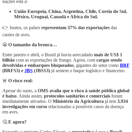
nações está a:
União Europeia, China, Argentina, Chile, Coreia do Sul,
México, Uruguai, Canadá e Africa do Sul.
👉 Juntos, os países
representam 37% das exportações
das
carnes de aves.
😬
O tamanho da bronca…
Entre janeiro e abril, o Brasil já havia arrecadado
mais de US$ 1
bilhão
com as exportações de frango. Agora, com
cargas sendo
devolvidas e embarques bloqueados
, gigantes do setor como
BRF
(BRFS3) e
JBS
(JBSS3)
já sentem o baque logístico e financeiro.
🚨
O risco real:
Apesar do susto, a
OMS avalia que o risco à saúde pública global
é baixo
. Ainda assim,
protocolos sanitários e comerciais
foram
imediatamente ativados. O
Ministério da Agricultura
já tem
3.934
investigações em curso
relacionadas a possíveis casos da doença
em aves.
🤔
E agora?
Segundo o ministro Carlos Fávaro, a
expectativa
é que o
Brasil