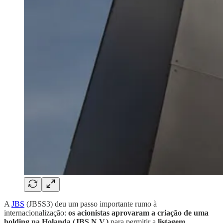
A
JBS
(JBSS3) deu um passo importante rumo à
internacionalização:
os acionistas aprovaram a criação de uma
holding na Holanda (JBS N.V.)
para permitir a
listagem