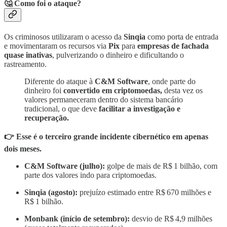
🤔 Como foi o ataque?
Os criminosos utilizaram o acesso da
Sinqia
como porta de entrada
e movimentaram os recursos via
Pix
para
empresas de fachada
quase inativas
, pulverizando o dinheiro e dificultando o
rastreamento.
Diferente do ataque à
C&M Software
, onde parte do
dinheiro foi
convertido em criptomoedas,
desta vez os
valores permaneceram dentro do sistema bancário
tradicional, o que deve
facilitar a investigação e
recuperação.
👉 Esse é o terceiro grande incidente cibernético em apenas
dois meses.
C&M Software (julho):
golpe de mais de R$ 1 bilhão, com
parte dos valores indo para criptomoedas.
Sinqia (agosto):
prejuízo estimado entre R$ 670 milhões e
R$ 1 bilhão.
Monbank (início de setembro):
desvio de R$ 4,9 milhões