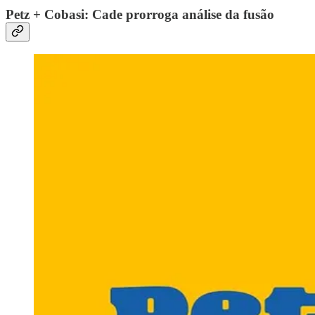
Petz + Cobasi: Cade prorroga análise da fusão