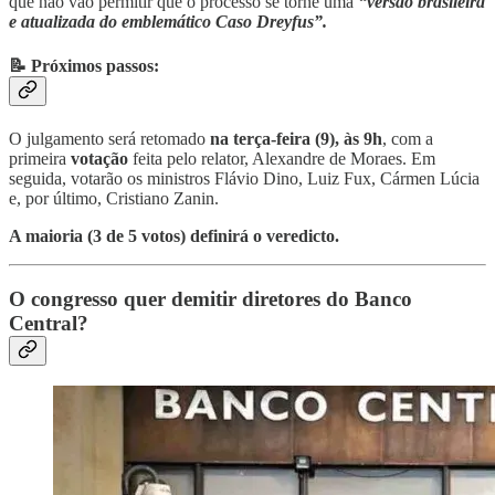
que não vão permitir que o processo se torne uma
“versão brasileira
e atualizada do emblemático Caso Dreyfus”.
📝 Próximos passos:
O julgamento será retomado
na terça-feira (9), às 9h
, com a
primeira
votação
feita pelo relator, Alexandre de Moraes. Em
seguida, votarão os ministros Flávio Dino, Luiz Fux, Cármen Lúcia
e, por último, Cristiano Zanin.
A maioria (3 de 5 votos) definirá o veredicto.
O congresso quer demitir diretores do Banco
Central?