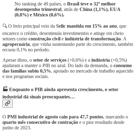
No ranking de 49 países, o
Brasil teve o 32º melhor
desempenho trimestral
, atrás de
China (1,1%), EUA
(0,8%) e México (0,6%).
🔍 O freio principal veio da
Selic mantida em 15% ao ano
, que
encarece o crédito, desestimula investimentos e atinge em cheio
setores como
construção civil
e
indústria de transformação
. A
agropecuária
, que vinha sustentando parte do crescimento, também
recuou 0,1% no período.
Apesar disso, o
setor de serviços
(+0,6%) e a
indústria
(+0,5%)
ajudaram a manter o PIB no azul. Do lado da demanda, o
consumo
das famílias subiu 0,5%
, apoiado no mercado de trabalho aquecido
e nos programas sociais.
🏭 Enquanto o PIB ainda apresenta crescimento, o setor
industrial dá sinais preocupantes…
O
PMI industrial de agosto caiu para 47,7 pontos
, marcando o
quarto mês consecutivo de contração
e o pior resultado desde
junho de 2023.