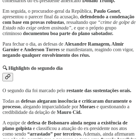
comentários do ex-presidente americano
Donald Trump.
Em seguida, o procurador-geral da República,
Paulo Gonet
,
apresentou o parecer final da acusação,
defendendo a condenação
com base em provas robustas
, ressaltando que
“crime de golpe de
Estado não exige ordem assinada”
, e que o próprio grupo
criminoso
documentou boa parte do plano sabotador.
Para fechar o dia, as defesas de
Alexandre Ramagem, Almir
Garnier e Anderson Torres
se manifestaram, reagindo com vigor,
negando qualquer envolvimento dos réus.
🔍 Highlights do segundo dia
O segundo dia foi marcado pelo
restante das sustentações orais.
Todas as
defesas alegaram inocência e criticaram duramente o
processo
, alegando imparcialidade por
Moraes
e questionando a
credibilidade da delação de
Mauro Cid.
A equipe de
defesa de Bolsonaro ainda negou a existência de
plano golpista
e classificou a atuação do ex-presidente nos atos
como sendo
“arrastado” por terceiros.
Ademais, ainda afirmaram