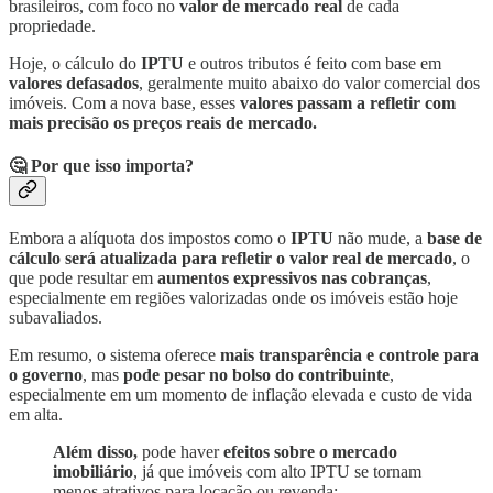
brasileiros, com foco no
valor de mercado real
de cada
propriedade.
Hoje, o cálculo do
IPTU
e outros tributos é feito com base em
valores defasados
, geralmente muito abaixo do valor comercial dos
imóveis. Com a nova base, esses
valores passam a refletir com
mais precisão os preços reais de mercado.
🤔 Por que isso importa?
Embora a alíquota dos impostos como o
IPTU
não mude, a
base de
cálculo será atualizada para refletir o valor real de mercado
, o
que pode resultar em
aumentos expressivos nas cobranças
,
especialmente em regiões valorizadas onde os imóveis estão hoje
subavaliados.
Em resumo, o sistema oferece
mais transparência e controle para
o governo
, mas
pode pesar no bolso do contribuinte
,
especialmente em um momento de inflação elevada e custo de vida
em alta.
Além disso,
pode haver
efeitos sobre o mercado
imobiliário
, já que imóveis com alto IPTU se tornam
menos atrativos para locação ou revenda;