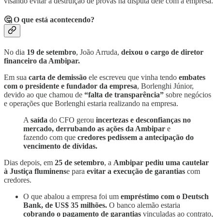
visando evitar a destruição de provas na disputa dele com a empresa.
🤔 O que está acontecendo?
No dia
19 de setembro
, João Arruda,
deixou o cargo de diretor
financeiro da Ambipar.
Em sua
carta de demissão
ele escreveu que vinha tendo
embates
com o presidente e fundador da empresa
, Borlenghi Júnior,
devido ao que chamou de
“falta de transparência”
sobre negócios
e operações que Borlenghi estaria realizando na empresa.
A
saída
do CFO gerou
incertezas e desconfianças no
mercado, derrubando as ações da Ambipar
e
fazendo com que
credores pedissem a antecipação do
vencimento de dívidas.
Dias depois, em
25 de setembro
, a
Ambipar pediu uma cautelar
à Justiça fluminens
e para
evitar a execução de garantias
com
credores.
O que abalou a empresa foi um
empréstimo com o Deutsch
Bank, de US$ 35 milhões.
O banco alemão estaria
cobrando o pagamento de garantias
vinculadas ao contrato,