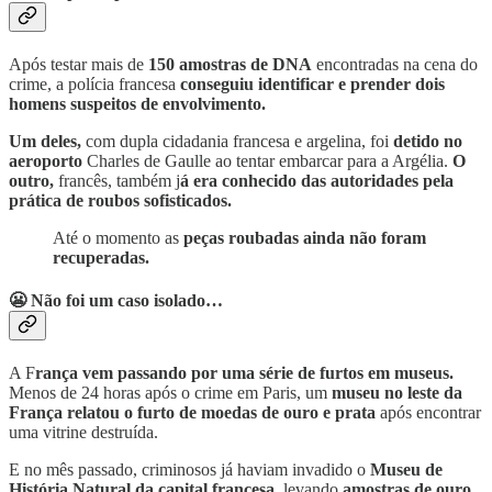
Após testar mais de
150 amostras de DNA
encontradas na cena do
crime, a polícia francesa
conseguiu identificar e prender dois
homens suspeitos de envolvimento.
Um deles,
com dupla cidadania francesa e argelina, foi
detido no
aeroporto
Charles de Gaulle ao tentar embarcar para a Argélia.
O
outro,
francês, também j
á era conhecido das autoridades pela
prática de roubos sofisticados.
Até o momento as
peças roubadas ainda não foram
recuperadas.
😬 Não foi um caso isolado…
A F
rança vem passando por uma série de furtos em museus.
Menos de 24 horas após o crime em Paris, um
museu no leste da
França relatou o furto de moedas de ouro e prata
após encontrar
uma vitrine destruída.
E no mês passado, criminosos já haviam invadido o
Museu de
História Natural da capital francesa,
levando
amostras de ouro