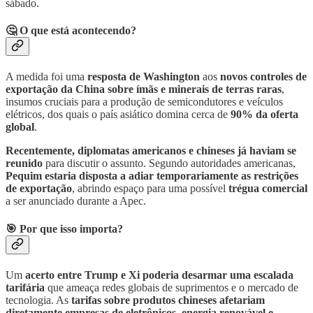
sábado.
🤔 O que está acontecendo?
A medida foi uma
resposta de Washington
aos
novos controles de
exportação da China sobre ímãs e minerais de terras raras
,
insumos cruciais para a produção de semicondutores e veículos
elétricos, dos quais o país asiático domina cerca de
90% da oferta
global
.
Recentemente, diplomatas americanos e chineses já haviam se
reunido
para discutir o assunto. Segundo autoridades americanas,
Pequim estaria disposta a
adiar temporariamente as restrições
de exportação
, abrindo espaço para uma possível
trégua comercial
a ser anunciado durante a Apec.
🎯 Por que isso importa?
Um
acerto entre Trump e Xi poderia
desarmar uma escalada
tarifária
que ameaça redes globais de suprimentos e o mercado de
tecnologia. As
tarifas sobre produtos chineses afetariam
diretamente empresas de eletrônicos
,
energia renovável e