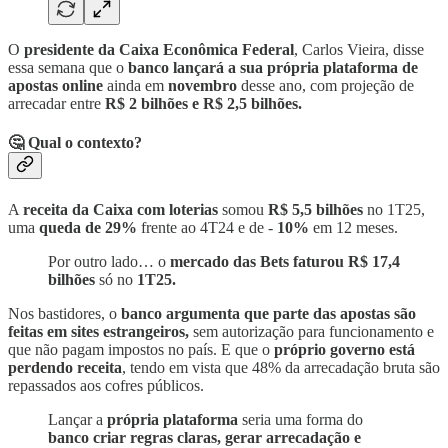
O
presidente da Caixa Econômica Federal
, Carlos Vieira, disse
essa semana que o
banco lançará a sua própria plataforma de
apostas online
ainda em
novembro
desse ano, com projeção de
arrecadar entre
R$ 2 bilhões e R$ 2,5 bilhões.
🤔 Qual o contexto?
A
receita da Caixa com loterias
somou
R$ 5,5 bilhões
no 1T25,
uma
queda de 29%
frente ao 4T24 e de -
10%
em 12 meses.
Por outro lado… o
mercado das Bets faturou R$ 17,4
bilhões
só no
1T25.
Nos bastidores, o
banco argumenta que parte das apostas são
feitas em sites estrangeiros,
sem autorização para funcionamento e
que não pagam impostos no país. E que o
próprio governo está
perdendo receita
, tendo em vista que 48% da arrecadação bruta são
repassados aos cofres públicos.
Lançar a
própria plataforma
seria uma forma do
banco criar regras claras, gerar arrecadação e